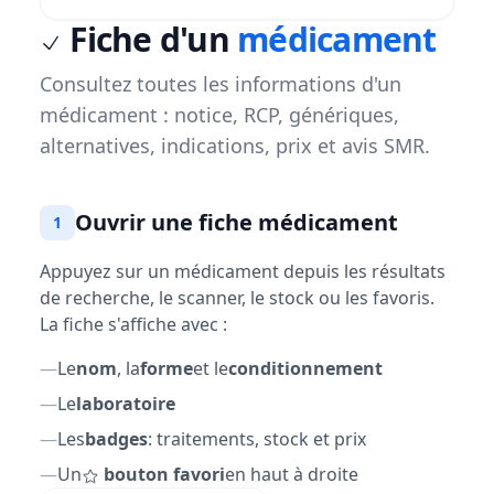
Fiche d'un
médicament
Consultez toutes les informations d'un
médicament : notice, RCP, génériques,
alternatives, indications, prix et avis SMR.
Ouvrir une fiche médicament
1
Appuyez sur un médicament depuis les résultats
de recherche, le scanner, le stock ou les favoris.
La fiche s'affiche avec :
—
Le
nom
, la
forme
et le
conditionnement
—
Le
laboratoire
—
Les
badges
: traitements, stock et prix
—
Un
bouton favori
en haut à droite