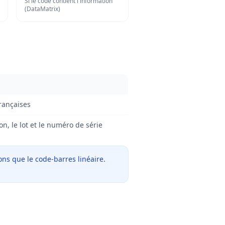
Si le code contient l'information
(DataMatrix)
françaises
n, le lot et le numéro de série
ons que le code-barres linéaire.