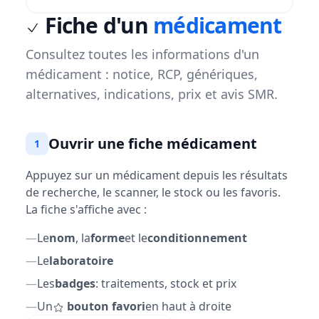
Fiche d'un
médicament
Consultez toutes les informations d'un
médicament : notice, RCP, génériques,
alternatives, indications, prix et avis SMR.
Ouvrir une fiche médicament
1
Appuyez sur un médicament depuis les résultats
de recherche, le scanner, le stock ou les favoris.
La fiche s'affiche avec :
—
Le
nom
, la
forme
et le
conditionnement
—
Le
laboratoire
—
Les
badges
: traitements, stock et prix
—
Un
bouton favori
en haut à droite